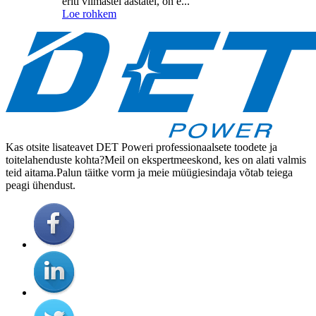
eriti viimastel aastatel, on e...
Loe rohkem
Kas otsite lisateavet DET Poweri professionaalsete toodete ja
toitelahenduste kohta?Meil on ekspertmeeskond, kes on alati valmis
teid aitama.Palun täitke vorm ja meie müügiesindaja võtab teiega
peagi ühendust.