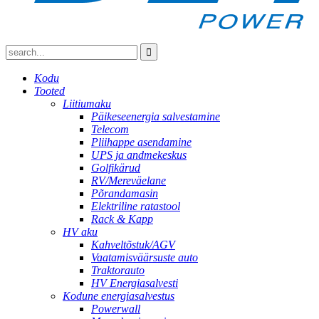
Kodu
Tooted
Liitiumaku
Päikeseenergia salvestamine
Telecom
Pliihappe asendamine
UPS ja andmekeskus
Golfikärud
RV/Mereväelane
Põrandamasin
Elektriline ratastool
Rack & Kapp
HV aku
Kahveltõstuk/AGV
Vaatamisväärsuste auto
Traktorauto
HV Energiasalvesti
Kodune energiasalvestus
Powerwall