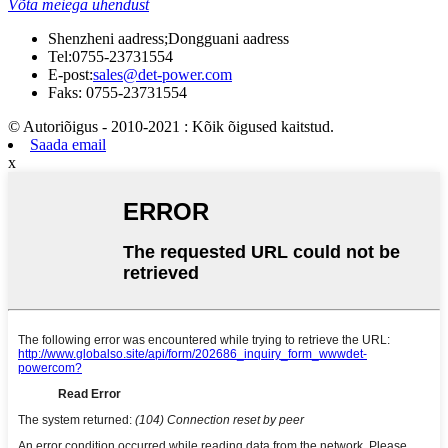
Võta meiega ühendust
Shenzheni aadress;Dongguani aadress
Tel:
0755-23731554
E-post:
sales@det-power.com
Faks: 0755-23731554
© Autoriõigus - 2010-2021 : Kõik õigused kaitstud.
Saada email
x