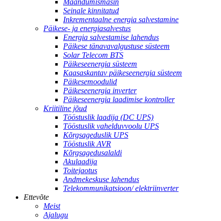
Maandumismasin
Seinale kinnitatud
Inkrementaalne energia salvestamine
Päikese- ja energiasalvestus
Energia salvestamise lahendus
Päikese tänavavalgustuse süsteem
Solar Telecom BTS
Päikeseenergia süsteem
Kaasaskantav päikeseenergia süsteem
Päikesemoodulid
Päikeseenergia inverter
Päikeseenergia laadimise kontroller
Kriitiline jõud
Tööstuslik laadija (DC UPS)
Tööstuslik vahelduvvoolu UPS
Kõrgsageduslik UPS
Tööstuslik AVR
Kõrgsagedusalaldi
Akulaadija
Toitejaotus
Andmekeskuse lahendus
Telekommunikatsioon/ elektriinverter
Ettevõte
Meist
Ajalugu