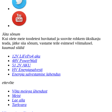
Jäta sõnum
Kui olete meie toodetest huvitatud ja soovite rohkem üksikasju
teada, jätke siia sõnum, vastame teile esimesel võimalusel.
kuumad sildid
12V LiFePo4 aku
48V PowerWall
51,2V AKU
HV Energiasalvesti
Energia salvestamise lahendus
ettevõte
Võta meiega ühendust
Meist
Lae alla
Tarkvara