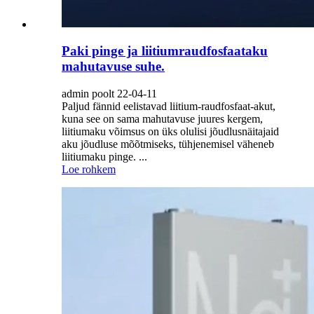
Paki pinge ja liitiumraudfosfaataku
mahutavuse suhe.
admin poolt 22-04-11
Paljud fännid eelistavad liitium-raudfosfaat-akut,
kuna see on sama mahutavuse juures kergem,
liitiumaku võimsus on üks olulisi jõudlusnäitajaid
aku jõudluse mõõtmiseks, tühjenemisel väheneb
liitiumaku pinge. ...
Loe rohkem