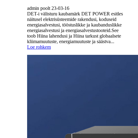
admin poolt 23-03-16
DET-i välisturu kaubamärk DET POWER esitles
näitusel elektrisüsteemide rakendusi, koduseid
energiasalvestusi, tööstuslikke ja kaubanduslikke
energiasalvestusi ja energiasalvestustooteid.See
toob Hiina lahendusi ja Hiina tarkust globaalsete
kliimamuutuste, energiamuutuste ja säästva...
Loe rohkem