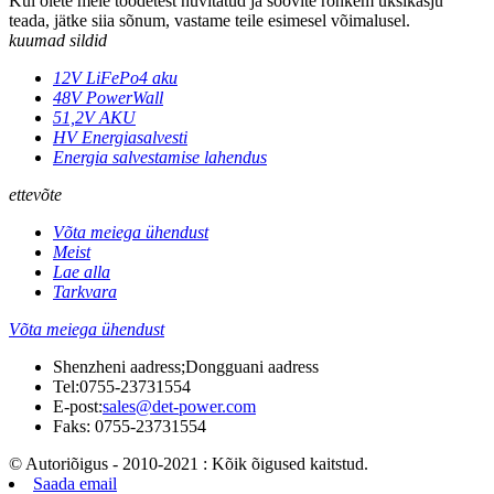
Kui olete meie toodetest huvitatud ja soovite rohkem üksikasju
teada, jätke siia sõnum, vastame teile esimesel võimalusel.
kuumad sildid
12V LiFePo4 aku
48V PowerWall
51,2V AKU
HV Energiasalvesti
Energia salvestamise lahendus
ettevõte
Võta meiega ühendust
Meist
Lae alla
Tarkvara
Võta meiega ühendust
Shenzheni aadress;Dongguani aadress
Tel:
0755-23731554
E-post:
sales@det-power.com
Faks: 0755-23731554
© Autoriõigus - 2010-2021 : Kõik õigused kaitstud.
Saada email