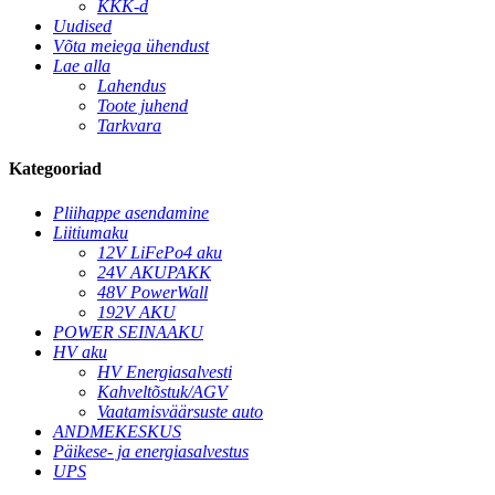
KKK-d
Uudised
Võta meiega ühendust
Lae alla
Lahendus
Toote juhend
Tarkvara
Kategooriad
Pliihappe asendamine
Liitiumaku
12V LiFePo4 aku
24V AKUPAKK
48V PowerWall
192V AKU
POWER SEINAAKU
HV aku
HV Energiasalvesti
Kahveltõstuk/AGV
Vaatamisväärsuste auto
ANDMEKESKUS
Päikese- ja energiasalvestus
UPS