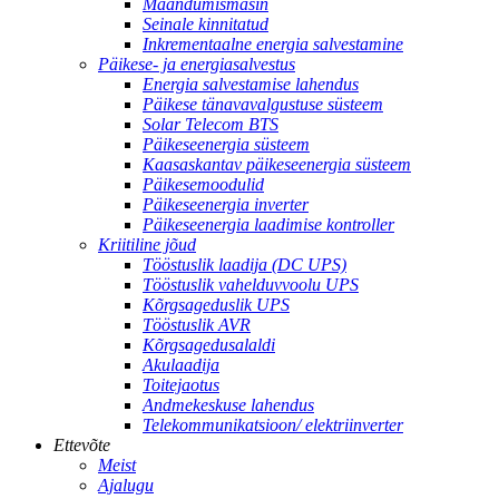
Maandumismasin
Seinale kinnitatud
Inkrementaalne energia salvestamine
Päikese- ja energiasalvestus
Energia salvestamise lahendus
Päikese tänavavalgustuse süsteem
Solar Telecom BTS
Päikeseenergia süsteem
Kaasaskantav päikeseenergia süsteem
Päikesemoodulid
Päikeseenergia inverter
Päikeseenergia laadimise kontroller
Kriitiline jõud
Tööstuslik laadija (DC UPS)
Tööstuslik vahelduvvoolu UPS
Kõrgsageduslik UPS
Tööstuslik AVR
Kõrgsagedusalaldi
Akulaadija
Toitejaotus
Andmekeskuse lahendus
Telekommunikatsioon/ elektriinverter
Ettevõte
Meist
Ajalugu