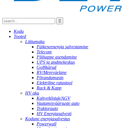
Kodu
Tooted
Liitiumaku
Päikeseenergia salvestamine
Telecom
Pliihappe asendamine
UPS ja andmekeskus
Golfikärud
RV/Mereväelane
Põrandamasin
Elektriline ratastool
Rack & Kapp
HV aku
Kahveltõstuk/AGV
Vaatamisväärsuste auto
Traktorauto
HV Energiasalvesti
Kodune energiasalvestus
Powerwall